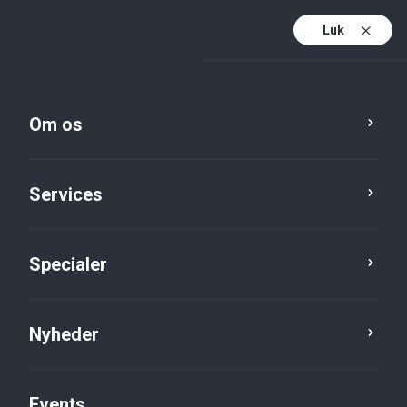
Luk
Da
Da (active)
En
Om os
Services
Specialer
Nyheder
Nyheder
Events