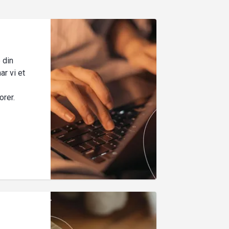
 din
ar vi et
orer.