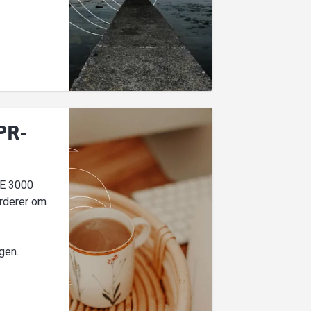
PR-
AE 3000
urderer om
gen.