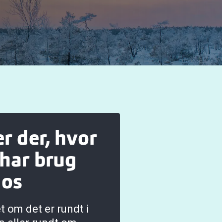
er der, hvor
har brug
 os
t om det er rundt i