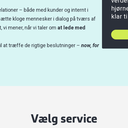
verde
hjørne
lationer – både med kunder og internt i
klar t
sætte kloge mennesker i dialog på tværs af
 vi mener, når vi taler om
at lede med
il at træffe de rigtige beslutninger –
now, for
Vælg service