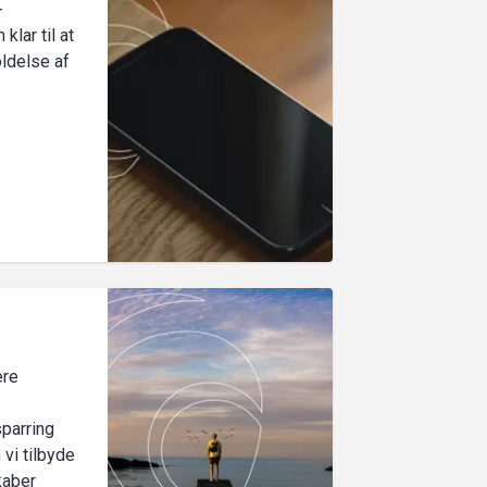
-
klar til at
ldelse af
ere
sparring
vi tilbyde
kaber