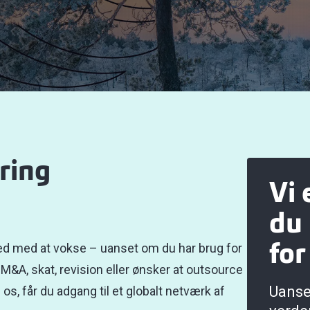
ring
Vi 
du 
hed med at vokse – uanset om du har brug for
for
M&A, skat, revision eller ønsker at outsource
Uanse
s, får du adgang til et globalt netværk af