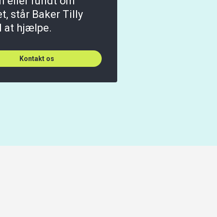
n eller rundt om
t, står Baker Tilly
il at hjælpe.
Kontakt os