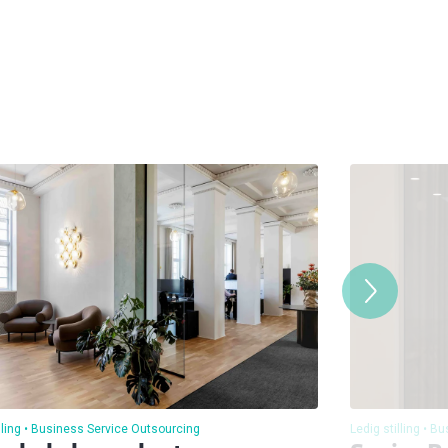
lling
Business Service Outsourcing
Ledig stilling
Bu