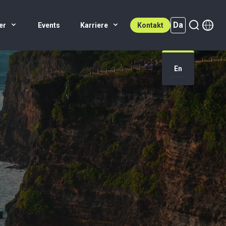
Da
er
Events
Karriere
Kontakt
Da (active)
En