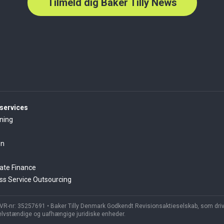
Tilmeld dig Baker Tilly News
services
ning
on
ate Finance
ss Service Outsourcing
 CVR-nr: 35257691 • Baker Tilly Denmark Godkendt Revisionsaktieselskab, som drive
selvstændige og uafhængige juridiske enheder.