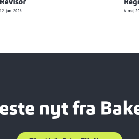
Revisor
Reg
12. jun. 2026
6. maj 2
este nyt fra Bake