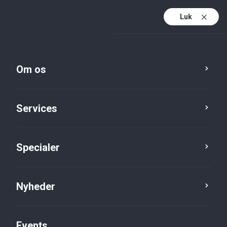
Luk
Da
Da (active)
En
Om os
Services
Specialer
Specialer
Ejendomsselskaber
Nyheder
Events