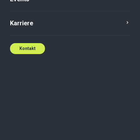
Karriere
Kontakt
Vi er der, hvor du har
brug for os
Uanset om det er rundt i verden eller
rundt om hjørnet, står Baker Tilly klar
til at hjælpe.
Kontakt os