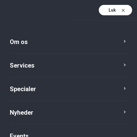
Luk
Da
Da (active)
En
Om os
Services
Specialer
Toolbox For Business
Professionel bestyrelse
Nyheder
Events