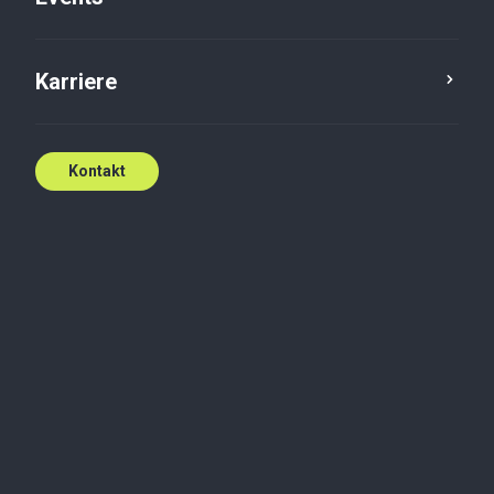
Karriere
Kontakt
Vi er der, hvor du har
brug for os
Uanset om det er rundt i verden eller
rundt om hjørnet, står Baker Tilly klar
til at hjælpe.
Kontakt os