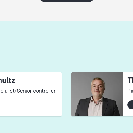
hultz
T
ialist/Senior controller
Pa