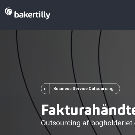
Business Service Outsourcing
Fakturahåndt
Outsourcing af bogholderiet -