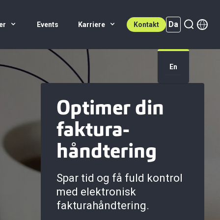
Da
er
Events
Karriere
Kontakt
Da (active)
En
Optimer din
faktura-
håndtering
Spar tid og få fuld kontrol
med elektronisk
fakturahåndtering.