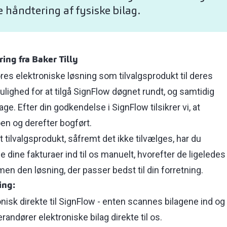
håndtering af fysiske bilag.
ing fra Baker Tilly
es elektroniske løsning som tilvalgsprodukt til deres
ighed for at tilgå SignFlow døgnet rundt, og samtidig
age. Efter din godkendelse i SignFlow tilsikrer vi, at
oen og derefter bogført.
 tilvalgsprodukt, såfremt det ikke tilvælges, har du
 dine fakturaer ind til os manuelt, hvorefter de ligeledes
mmen den løsning, der passer bedst til din forretning.
ing:
onisk direkte til SignFlow - enten scannes bilagene ind og
randører elektroniske bilag direkte til os.