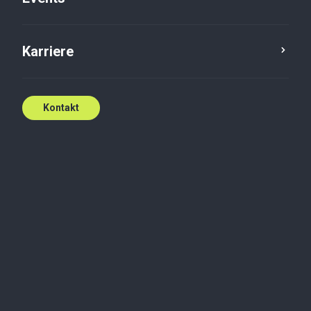
Karriere
Kontakt
Vi er der, hvor du har
brug for os
Uanset om det er rundt i verden eller
rundt om hjørnet, står Baker Tilly klar
til at hjælpe.
Kontakt os