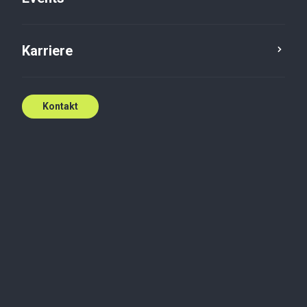
Karriere
Kontakt
Effektiv support til
dit regnskab
Fokuser på din forretning – lad os
tage os af økonomien.
Kontakt os i dag!