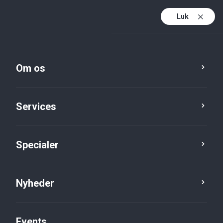
Luk
Da
Da (active)
En
Om os
Services
Specialer
Services
Toolbox For Business
Nyheder
Events