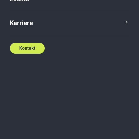
Karriere
Kontakt
Vi er der, hvor du har
brug for os
Uanset om det er rundt i verden eller
rundt om hjørnet, står Baker Tilly klar
til at hjælpe.
Kontakt os