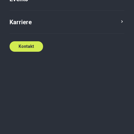
Karriere
Kontakt
Skræddersyede
Power Apps-
løsninger
Automatisér og effektivisér din
hverdag med vores digitale løsninger.
Kontakt os i dag