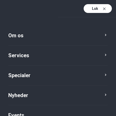
Luk
Da
Da (active)
En
Om os
Services
Specialer
Power Platform
Advokato
Nyheder
Events