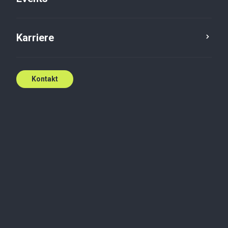
Karriere
Kontakt
Effektivisér sags- og
kunde-oprettelser
Spar tid og minimer fejl med
Advokato – automatiseret oprettelse
af kunder og sager direkte i dit ERP-
system.
Kontakt os i dag