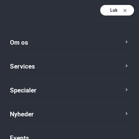
Luk
Da
Da (active)
En
Om os
Services
Specialer
Specialer
Professionel services
Nyheder
Events