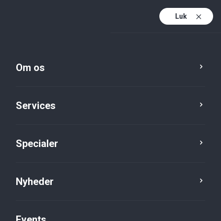
Luk
Da
Da (active)
En
Om os
Services
Specialer
Nyheder
Nyheder
Events