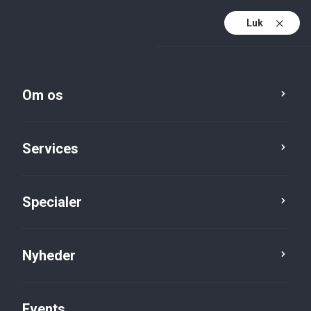
Luk
Da
Da (active)
En
Om os
Services
Specialer
Nyheder
Nyheder
Events