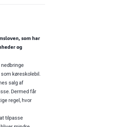
omsloven, som har
mheder og
t nedbringe
r som køreskolebil.
nes salg af
disse. Dermed får
ige regel, hvor
at tilpasse
 bliver mindre