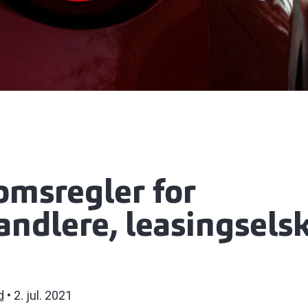
msregler for
andlere, leasingsels
d
2. jul. 2021