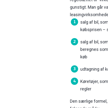
gunstigt. Man går væk
leasingvirksomhede
salg af bil, so
købsprisen – 
salg af bil, s
beregnes som 2
køb
udtagning af kø
Køretøjer, som
regler
Den særlige formel, 