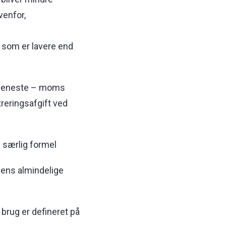
venfor,
, som er lavere end
rtjeneste – moms
reringsafgift ved
– særlig formel
vens almindelige
 brug er defineret på