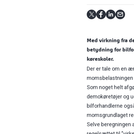
Med virkning fra d
betydning for bilf
køreskoler.
Der er tale om en æ
momsbelastningen ved
Som noget helt afgør
demokøretøjer og udl
bilforhandlerne også
momsgrundlaget re
Selve beregningen af
regelsættet til ”vir