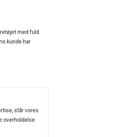
øretøjet med fuld
ens kunde har
tise, står vores
re overholdelse