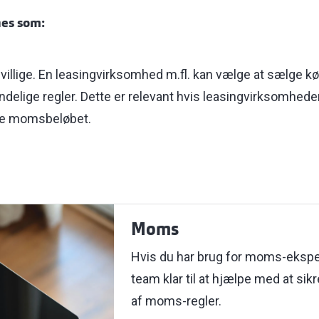
es som:
rivillige. En leasingvirksomhed m.fl. kan vælge at sælge k
delige regler. Dette er relevant hvis leasingvirksomhed
age momsbeløbet.
Moms
Hvis du har brug for moms-eksper
team klar til at hjælpe med at sik
af moms-regler.