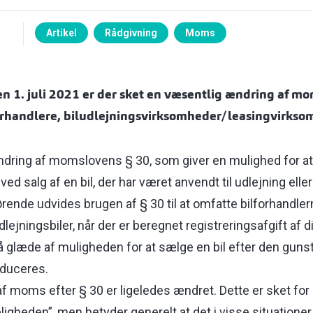
Artikel
Rådgivning
Moms
en 1. juli 2021 er der sket en væsentlig ændring af m
orhandlere, biludlejningsvirksomheder/leasingvirkso
ndring af momslovens § 30, som giver en mulighed for a
 salg af en bil, der har været anvendt til udlejning elle
ende udvides brugen af § 30 til at omfatte bilforhandler
ejningsbiler, når der er beregnet registreringsafgift af 
 glæde af muligheden for at sælge en bil efter den gunst
duceres.
 moms efter § 30 er ligeledes ændret. Dette er sket for 
keligheden”, men betyder generelt at det i visse situationer