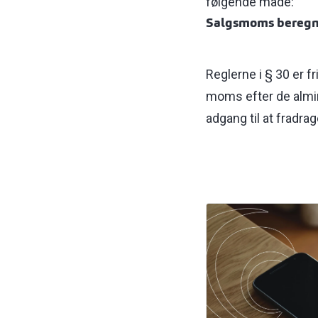
følgende måde:
Salgsmoms beregn
Reglerne i § 30 er f
moms efter de almin
adgang til at fradr