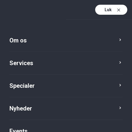
Luk
Da
Da (active)
En
Om os
Services
Specialer
Nyheder
Nyheder
Events