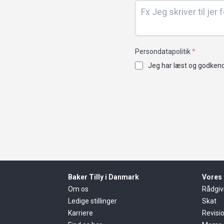
Persondatapolitik
*
Jeg har læst og godkend
Baker Tilly i Danmark
Vores 
Om os
Rådgiv
Ledige stillinger
Skat
Karriere
Revisi