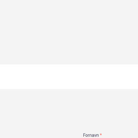
Dit
Fornavn
*