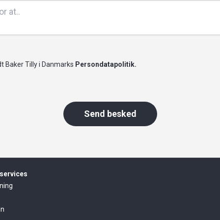
t Baker Tilly i Danmarks
Persondatapolitik.
Send besked
services
ning
on