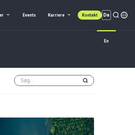
Da
er
Events
Karriere
Kontakt
Da (active)
En