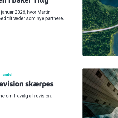
n i Baker Tilly
. januar 2026, hvor Martin
d tiltræder som nye partnere.
lhandel
revision skærpes
e om fravalg af revision.