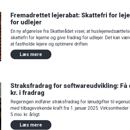
Fremadrettet lejerabat: Skattefri for lej
for udlejer
En ny afgørelse fra Skatterådet viser, at huslejenedsættel
skattefri for lejerne og give fradrag for udlejer. Det kan v
at fastholde lejere og optimere driften.
Læs mere
Straksfradrag for softwareudvikling: Få o
kr. i fradrag
Regeringen indfører straksfradrag for lønudgifter til egenu
med tilbagevirkende kraft fra 1. januar 2025. Virksomheder 
5 mio. kr. årligt.
Læs mere