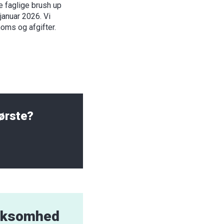
e faglige brush up
anuar 2026. Vi
oms og afgifter.
ørste?
irksomhed