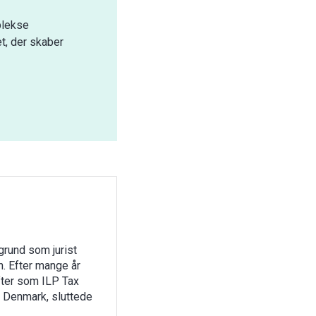
plekse
t, der skaber
ggrund som jurist
n. Efter mange år
ter som ILP Tax
Y Denmark, sluttede