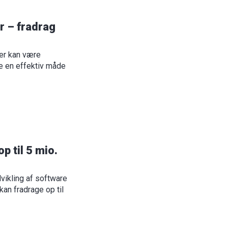
er – fradrag
ser kan være
ære en effektiv måde
p til 5 mio.
dvikling af software
kan fradrage op til