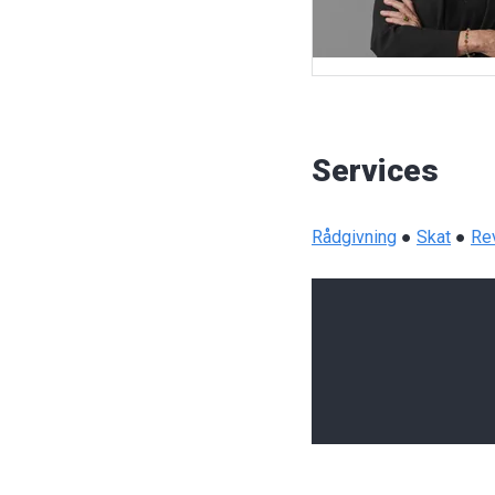
Services
Rådgivning
●
Skat
●
Re