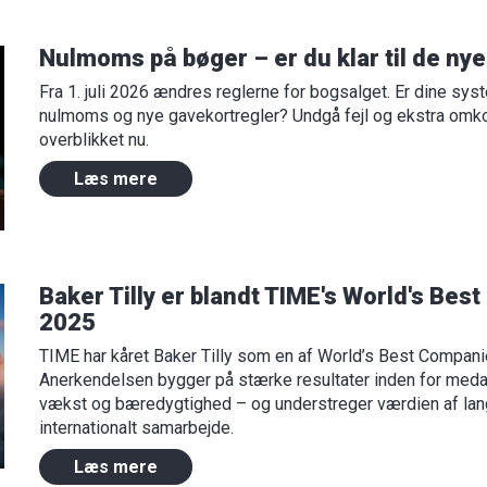
Nulmoms på bøger – er du klar til de nye
Fra 1. juli 2026 ændres reglerne for bogsalget. Er dine syste
nulmoms og nye gavekortregler? Undgå fejl og ekstra omko
overblikket nu.
Læs mere
Baker Tilly er blandt TIME's World's Be
2025
TIME har kåret Baker Tilly som en af World’s Best Compan
Anerkendelsen bygger på stærke resultater inden for medar
vækst og bæredygtighed – og understreger værdien af lang
internationalt samarbejde.
Læs mere