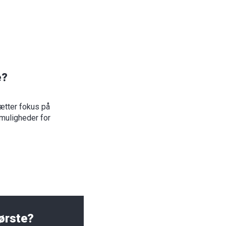
e?
ætter fokus på
 muligheder for
ørste?