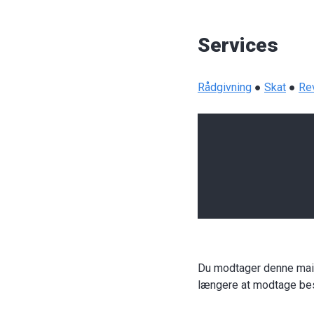
Services
Rådgivning
●
Skat
●
Re
Du modtager denne mail 
længere at modtage bes