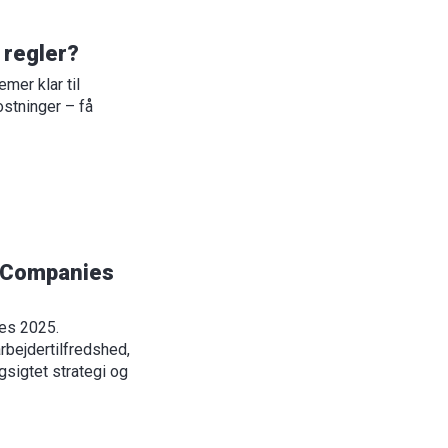
 regler?
mer klar til
stninger – få
st Companies
ies 2025.
bejdertilfredshed,
sigtet strategi og