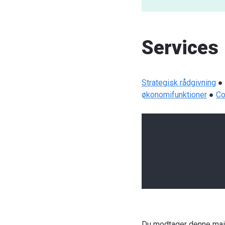
Services
Strategisk rådgivning
●
økonomifunktioner
●
Co
Du modtager denne mail 