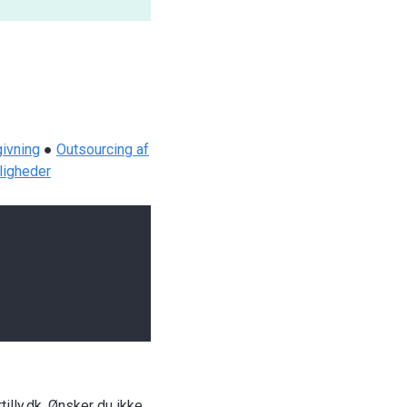
ivning
●
Outsourcing af
ligheder
illy.dk. Ønsker du ikke