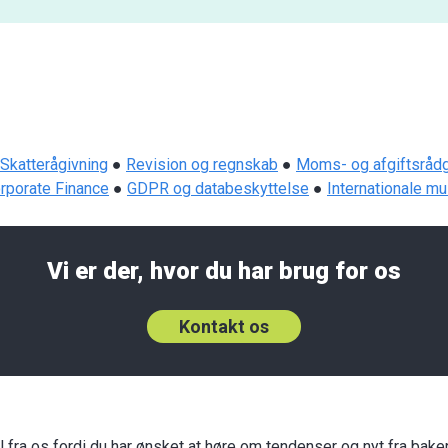
Skatterågivning
●
Revision og regnskab
●
Moms- og afgiftsrådg
rporate Finance
●
GDPR og databeskyttelse
●
Internationale mu
Vi er der, hvor du har brug for os
Kontakt os
fra os fordi du har ønsket at høre om tendenser og nyt fra bakert