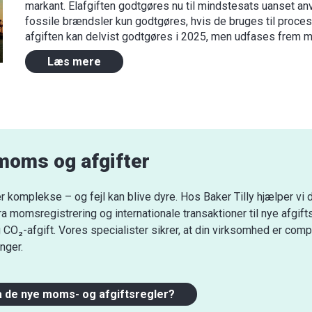
markant. Elafgiften godtgøres nu til mindstesats uanset a
fossile brændsler kun godtgøres, hvis de bruges til proce
afgiften kan delvist godtgøres i 2025, men udfases frem 
Læs mere
moms og afgifter
 komplekse – og fejl kan blive dyre. Hos Baker Tilly hjælper vi 
 fra momsregistrering og internationale transaktioner til nye afgif
O₂-afgift. Vores specialister sikrer, at din virksomhed er compli
nger.
å de nye moms- og afgiftsregler?