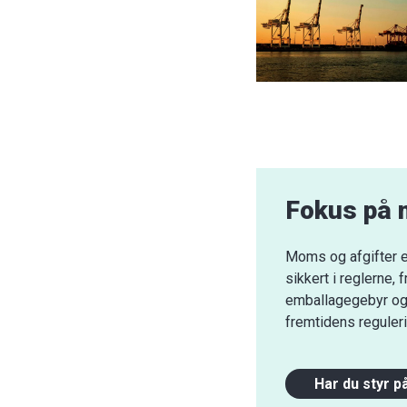
Fokus på 
Moms og afgifter er
sikkert i reglerne,
emballagegebyr og C
fremtidens reguleri
Har du styr p