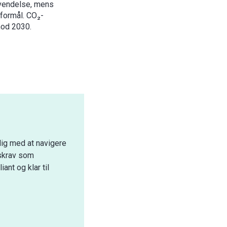
nvendelse, mens
sformål. CO₂-
mod 2030.
dig med at navigere
tskrav som
ant og klar til