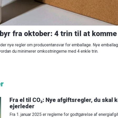
yr fra oktober: 4 trin til at komme
lder nye regler om producentansvar for emballage. Nye emball
 hvordan du minimerer omkostningerne med 4 enkle trin.
er
Fra el til CO₂: Nye afgiftsregler, du ska
ejerleder
Fra 1. januar 2025 er reglerne for godtgørelse af energiafg