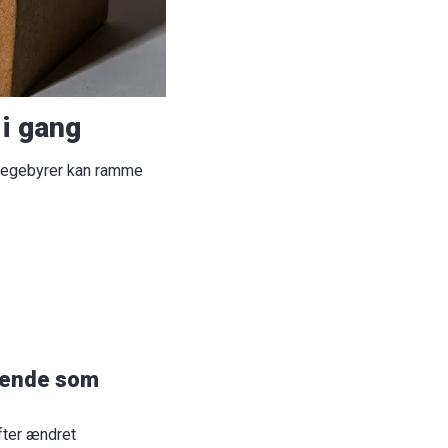
 i gang
agegebyrer kan ramme
l kende som
ifter ændret